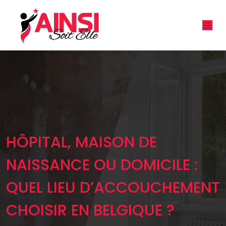
HÔPITAL, MAISON DE
NAISSANCE OU DOMICILE :
QUEL LIEU D’ACCOUCHEMENT
CHOISIR EN BELGIQUE ?