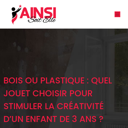
BOIS OU PLASTIQUE : QUEL
JOUET CHOISIR POUR
STIMULER LA CRÉATIVITÉ
D’UN ENFANT DE 3 ANS ?