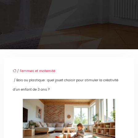
/
Femmes et maternité
/ Bois ou plastique : quel jouet choisir pour stimuler la créativité
d’un enfant de 3 ans ?