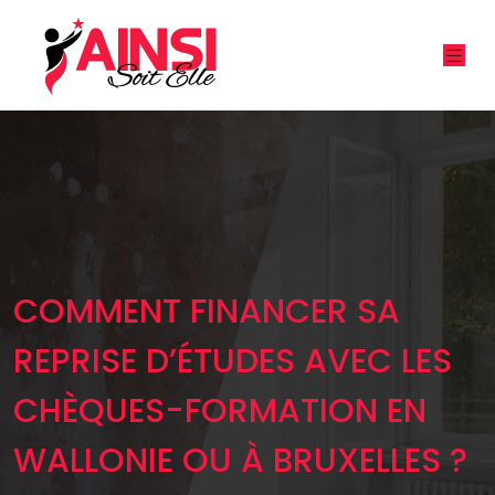
COMMENT FINANCER SA
REPRISE D’ÉTUDES AVEC LES
CHÈQUES-FORMATION EN
WALLONIE OU À BRUXELLES ?